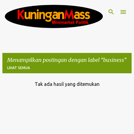
Langsung ke konten utama
Menampilkan postingan dengan label
business
LIHAT SEMUA
Tak ada hasil yang ditemukan
P
o
s
t
i
n