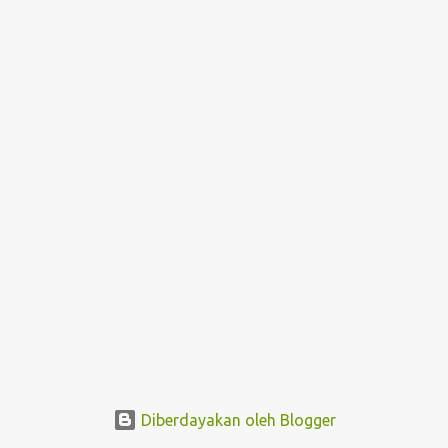
g
a
n
Diberdayakan oleh Blogger