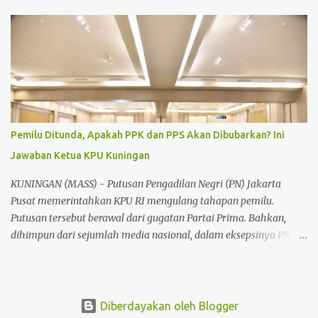
PLN ULP (Unit Layanan Pelanggan) Kuningan. Ia menjelaskan
jumlah total pelanggan PLN di Kuningan mencapai 289.609,
dengan persentase 22,9% dari UP3 Cirebon. Dari jumlah tersebut,
pelanggan pasca bayar mendominasi dengan jumlah 175.206,
sedangkan pelanggan pra bayar hanya sebanyak 114.403. "Ini
menunjukkan bahwa masih banyak masyarakat yang
menggunakan sistem pasca bayar, yang berpotensi menyebabkan
tunggakan," ujar Nasuha kala diwawancara kuninganmass.com
Pemilu Ditunda, Apakah PPK dan PPS Akan Dibubarkan? Ini
pada Selasa (7/10/2025). Ia menambahkan juga untuk pelanggan
Jawaban Ketua KPU Kuningan
baru disarankan untuk memilih sistem pra bayar guna
menghindari masalah pembayaran di masa depan. Walaupun
KUNINGAN (MASS) - Putusan Pengadilan Negri (PN) Jakarta
salah satu masalah yang dihadapi adalah aturan baru yang
Pusat memerintahkan KPU RI mengulang tahapan pemilu.
memungkinka...
Putusan tersebut berawal dari gugatan Partai Prima. Bahkan,
dihimpun dari sejumlah media nasional, dalam eksepsinya PN
Jakpus menghukum KPU hingga harus menunda Pemilu hingga
Juli 2025. Meski KPU RI menolak putusan dengan dara akan
melakukan banding, namun bahyak yang bertanya-tanya andai
KPU kalah lagi dan putusan Pemilu ditunda, tidak terhindarkan.
Diberdayakan oleh Blogger