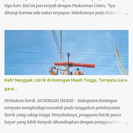
tiga hari. Hal ini pun terjadi dengan Puskesmas Ciniru. “Iya
ditutup karena ada nakes terpapar. Sebelumnya pada Rabu dan
Kamis Cijoho dan Maleber,” ujar Kepala Dinas Kesehatan
Kuningan dr Hj Susi Lusiyanti MM, Sabtu (23/1/2021) sore. Ia
merinci total ada 11 Puskesmas di Kuningan pernah ditutup
layanan selama tiga hari. Mulai dari Puskesmas Sukmulya
hingga sekarang Ciniru. “Selain menerpakan protokol kesehatan,
saya berdoa mudah-mudahan tidak ada lagi yang terpapar,”
sebutnya Sekadar informasi selain Sukamulya, juga Puskesmas
Luragung, Ciawi, Cigandmekar, Garawangi, Cijoho, Luragung,
Mandirancan Untuk sementara waktu, layanan kesehatan warga
Hah? Nunggak Listrik di Kuningan Masih Tinggi, Ternyata Gara-
ditangani oleh Puskesmas terdekat. Kejadian ini harus membuat
gara....
warga tersadarkan, sehingga selalu menerapkan protokol
kesehatan. (agus)
Perbaikan listrik. KUNINGAN (MASS) - Kabupaten Kuningan
ternyata menghadapi masalah pada tunggakan pembayaran
listrik yang cukup tinggi. Penyebabnya, pengguna listrik pasca
bayar yang lebih banyak dibandingkan dengan pengguna listrik
pra bayar. Hal itu seperti yang disampaikan Nasuha petugas