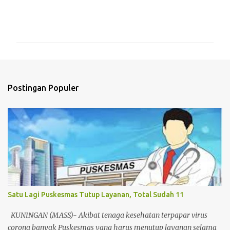
K
o
m
e
n
t
Postingan Populer
a
r
Satu Lagi Puskesmas Tutup Layanan, Total Sudah 11
KUNINGAN (MASS)- Akibat tenaga kesehatan terpapar virus
corona banyak Puskesmas yang harus menutup layanan selama