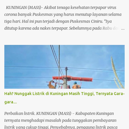
KUNINGAN (MASS)- Akibat tenaga kesehatan terpapar virus
corona banyak Puskesmas yang harus menutup layanan selama
tiga hari. Hal ini pun terjadi dengan Puskesmas Ciniru. “Iya
ditutup karena ada nakes terpapar. Sebelumnya pada Rabu dan
Kamis Cijoho dan Maleber,” ujar Kepala Dinas Kesehatan
Kuningan dr Hj Susi Lusiyanti MM, Sabtu (23/1/2021) sore. Ia
merinci total ada 11 Puskesmas di Kuningan pernah ditutup
layanan selama tiga hari. Mulai dari Puskesmas Sukmulya
hingga sekarang Ciniru. “Selain menerpakan protokol kesehatan,
saya berdoa mudah-mudahan tidak ada lagi yang terpapar,”
sebutnya Sekadar informasi selain Sukamulya, juga Puskesmas
Luragung, Ciawi, Cigandmekar, Garawangi, Cijoho, Luragung,
Mandirancan Untuk sementara waktu, layanan kesehatan warga
Hah? Nunggak Listrik di Kuningan Masih Tinggi, Ternyata Gara-
ditangani oleh Puskesmas terdekat. Kejadian ini harus membuat
gara....
warga tersadarkan, sehingga selalu menerapkan protokol
kesehatan. (agus)
Perbaikan listrik. KUNINGAN (MASS) - Kabupaten Kuningan
ternyata menghadapi masalah pada tunggakan pembayaran
listrik yang cukup tinggi. Penyebabnya, pengguna listrik pasca