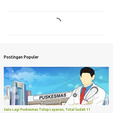
K
o
m
e
n
t
Postingan Populer
a
r
Satu Lagi Puskesmas Tutup Layanan, Total Sudah 11