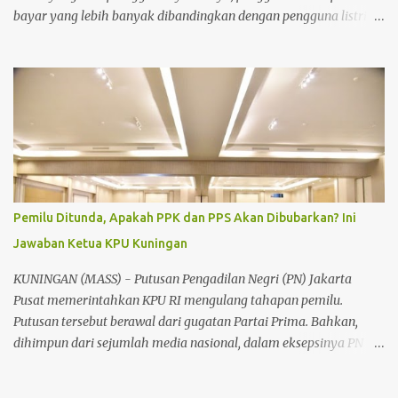
bayar yang lebih banyak dibandingkan dengan pengguna listrik
pra bayar. Hal itu seperti yang disampaikan Nasuha petugas
PLN ULP (Unit Layanan Pelanggan) Kuningan. Ia menjelaskan
jumlah total pelanggan PLN di Kuningan mencapai 289.609,
dengan persentase 22,9% dari UP3 Cirebon. Dari jumlah tersebut,
pelanggan pasca bayar mendominasi dengan jumlah 175.206,
sedangkan pelanggan pra bayar hanya sebanyak 114.403. "Ini
menunjukkan bahwa masih banyak masyarakat yang
menggunakan sistem pasca bayar, yang berpotensi menyebabkan
tunggakan," ujar Nasuha kala diwawancara kuninganmass.com
Pemilu Ditunda, Apakah PPK dan PPS Akan Dibubarkan? Ini
pada Selasa (7/10/2025). Ia menambahkan juga untuk pelanggan
Jawaban Ketua KPU Kuningan
baru disarankan untuk memilih sistem pra bayar guna
menghindari masalah pembayaran di masa depan. Walaupun
KUNINGAN (MASS) - Putusan Pengadilan Negri (PN) Jakarta
salah satu masalah yang dihadapi adalah aturan baru yang
Pusat memerintahkan KPU RI mengulang tahapan pemilu.
memungkinka...
Putusan tersebut berawal dari gugatan Partai Prima. Bahkan,
dihimpun dari sejumlah media nasional, dalam eksepsinya PN
Jakpus menghukum KPU hingga harus menunda Pemilu hingga
Juli 2025. Meski KPU RI menolak putusan dengan dara akan