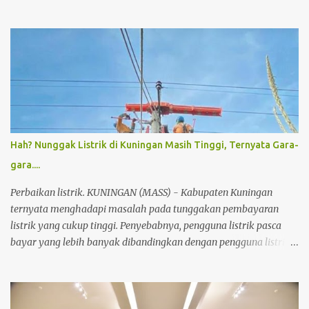
Kamis Cijoho dan Maleber,” ujar Kepala Dinas Kesehatan
Kuningan dr Hj Susi Lusiyanti MM, Sabtu (23/1/2021) sore. Ia
merinci total ada 11 Puskesmas di Kuningan pernah ditutup
layanan selama tiga hari. Mulai dari Puskesmas Sukmulya
hingga sekarang Ciniru. “Selain menerpakan protokol kesehatan,
saya berdoa mudah-mudahan tidak ada lagi yang terpapar,”
sebutnya Sekadar informasi selain Sukamulya, juga Puskesmas
Luragung, Ciawi, Cigandmekar, Garawangi, Cijoho, Luragung,
Mandirancan Untuk sementara waktu, layanan kesehatan warga
Hah? Nunggak Listrik di Kuningan Masih Tinggi, Ternyata Gara-
ditangani oleh Puskesmas terdekat. Kejadian ini harus membuat
gara....
warga tersadarkan, sehingga selalu menerapkan protokol
kesehatan. (agus)
Perbaikan listrik. KUNINGAN (MASS) - Kabupaten Kuningan
ternyata menghadapi masalah pada tunggakan pembayaran
listrik yang cukup tinggi. Penyebabnya, pengguna listrik pasca
bayar yang lebih banyak dibandingkan dengan pengguna listrik
pra bayar. Hal itu seperti yang disampaikan Nasuha petugas
PLN ULP (Unit Layanan Pelanggan) Kuningan. Ia menjelaskan
jumlah total pelanggan PLN di Kuningan mencapai 289.609,
dengan persentase 22,9% dari UP3 Cirebon. Dari jumlah tersebut,