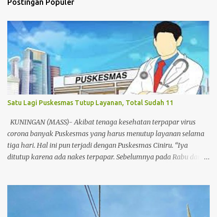
Postingan Populer
a
r
Satu Lagi Puskesmas Tutup Layanan, Total Sudah 11
KUNINGAN (MASS)- Akibat tenaga kesehatan terpapar virus
corona banyak Puskesmas yang harus menutup layanan selama
tiga hari. Hal ini pun terjadi dengan Puskesmas Ciniru. “Iya
ditutup karena ada nakes terpapar. Sebelumnya pada Rabu dan
Kamis Cijoho dan Maleber,” ujar Kepala Dinas Kesehatan
Kuningan dr Hj Susi Lusiyanti MM, Sabtu (23/1/2021) sore. Ia
merinci total ada 11 Puskesmas di Kuningan pernah ditutup
layanan selama tiga hari. Mulai dari Puskesmas Sukmulya
hingga sekarang Ciniru. “Selain menerpakan protokol kesehatan,