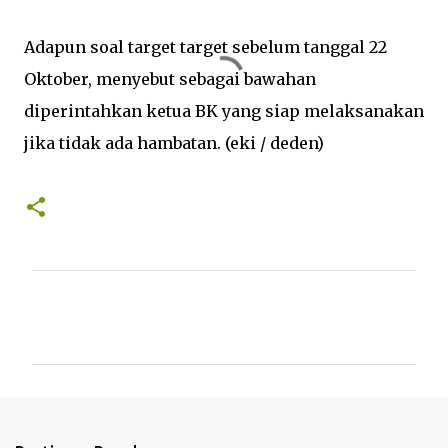
Adapun soal target target sebelum tanggal 22
Oktober, menyebut sebagai bawahan
diperintahkan ketua BK yang siap melaksanakan
jika tidak ada hambatan.
(eki / deden)
K
o
m
e
n
t