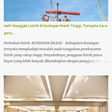
saya berdoa mudah-mudahan tidak ada lagi yang terpapar,”
sebutnya Sekadar informasi selain Sukamulya, juga Puskesmas
Luragung, Ciawi, Cigandmekar, Garawangi, Cijoho, Luragung,
Mandirancan Untuk sementara waktu, layanan kesehatan warga
Hah? Nunggak Listrik di Kuningan Masih Tinggi, Ternyata Gara-
ditangani oleh Puskesmas terdekat. Kejadian ini harus membuat
gara....
warga tersadarkan, sehingga selalu menerapkan protokol
kesehatan. (agus)
Perbaikan listrik. KUNINGAN (MASS) - Kabupaten Kuningan
ternyata menghadapi masalah pada tunggakan pembayaran
listrik yang cukup tinggi. Penyebabnya, pengguna listrik pasca
bayar yang lebih banyak dibandingkan dengan pengguna listrik
pra bayar. Hal itu seperti yang disampaikan Nasuha petugas
PLN ULP (Unit Layanan Pelanggan) Kuningan. Ia menjelaskan
jumlah total pelanggan PLN di Kuningan mencapai 289.609,
dengan persentase 22,9% dari UP3 Cirebon. Dari jumlah tersebut,
pelanggan pasca bayar mendominasi dengan jumlah 175.206,
sedangkan pelanggan pra bayar hanya sebanyak 114.403. "Ini
menunjukkan bahwa masih banyak masyarakat yang
menggunakan sistem pasca bayar, yang berpotensi menyebabkan