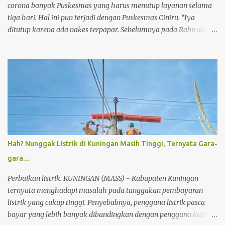
corona banyak Puskesmas yang harus menutup layanan selama
tiga hari. Hal ini pun terjadi dengan Puskesmas Ciniru. “Iya
ditutup karena ada nakes terpapar. Sebelumnya pada Rabu dan
Kamis Cijoho dan Maleber,” ujar Kepala Dinas Kesehatan
Kuningan dr Hj Susi Lusiyanti MM, Sabtu (23/1/2021) sore. Ia
merinci total ada 11 Puskesmas di Kuningan pernah ditutup
layanan selama tiga hari. Mulai dari Puskesmas Sukmulya
hingga sekarang Ciniru. “Selain menerpakan protokol kesehatan,
saya berdoa mudah-mudahan tidak ada lagi yang terpapar,”
sebutnya Sekadar informasi selain Sukamulya, juga Puskesmas
Luragung, Ciawi, Cigandmekar, Garawangi, Cijoho, Luragung,
Mandirancan Untuk sementara waktu, layanan kesehatan warga
Hah? Nunggak Listrik di Kuningan Masih Tinggi, Ternyata Gara-
ditangani oleh Puskesmas terdekat. Kejadian ini harus membuat
gara....
warga tersadarkan, sehingga selalu menerapkan protokol
kesehatan. (agus)
Perbaikan listrik. KUNINGAN (MASS) - Kabupaten Kuningan
ternyata menghadapi masalah pada tunggakan pembayaran
listrik yang cukup tinggi. Penyebabnya, pengguna listrik pasca
bayar yang lebih banyak dibandingkan dengan pengguna listrik