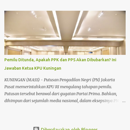
pra bayar. Hal itu seperti yang disampaikan Nasuha petugas
PLN ULP (Unit Layanan Pelanggan) Kuningan. Ia menjelaskan
jumlah total pelanggan PLN di Kuningan mencapai 289.609,
dengan persentase 22,9% dari UP3 Cirebon. Dari jumlah tersebut,
pelanggan pasca bayar mendominasi dengan jumlah 175.206,
sedangkan pelanggan pra bayar hanya sebanyak 114.403. "Ini
menunjukkan bahwa masih banyak masyarakat yang
menggunakan sistem pasca bayar, yang berpotensi menyebabkan
tunggakan," ujar Nasuha kala diwawancara kuninganmass.com
Pemilu Ditunda, Apakah PPK dan PPS Akan Dibubarkan? Ini
pada Selasa (7/10/2025). Ia menambahkan juga untuk pelanggan
Jawaban Ketua KPU Kuningan
baru disarankan untuk memilih sistem pra bayar guna
menghindari masalah pembayaran di masa depan. Walaupun
KUNINGAN (MASS) - Putusan Pengadilan Negri (PN) Jakarta
salah satu masalah yang dihadapi adalah aturan baru yang
Pusat memerintahkan KPU RI mengulang tahapan pemilu.
memungkinka...
Putusan tersebut berawal dari gugatan Partai Prima. Bahkan,
dihimpun dari sejumlah media nasional, dalam eksepsinya PN
Jakpus menghukum KPU hingga harus menunda Pemilu hingga
Juli 2025. Meski KPU RI menolak putusan dengan dara akan
melakukan banding, namun bahyak yang bertanya-tanya andai
KPU kalah lagi dan putusan Pemilu ditunda, tidak terhindarkan.
Diberdayakan oleh Blogger